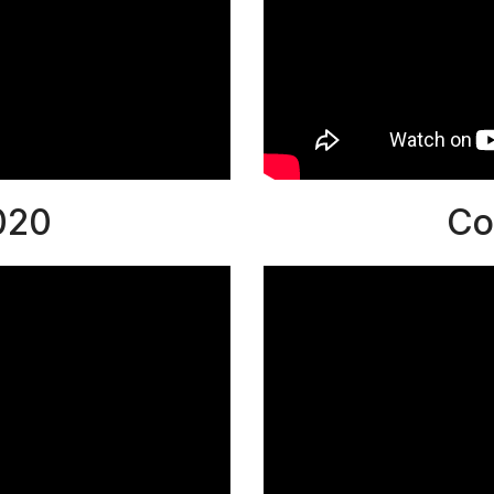
020
Co