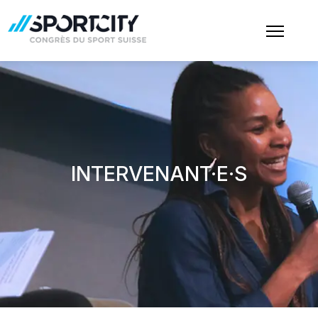
INTERVENANT·E·S